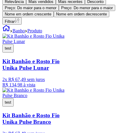
Relevância
Mais vendidos
Mais recentes
Desconto
Preço: Do maior para o menor
Preço: Do menor para o maior
Nome em ordem crescente
Nome em ordem decrescente
Filtrar
Banho
Produto
test
Kit Banhão e Rosto Fio
Unika Pulse Lunar
2
x
R$
67
,
49
sem juros
R$
134
,
98
à vista
test
Kit Banhão e Rosto Fio
Unika Pulse Branco