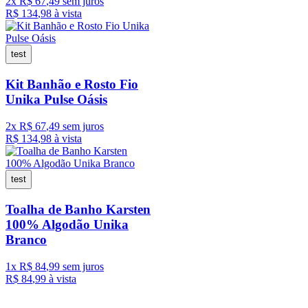
2
x
R$
67
,
49
sem juros
R$
134
,
98
à vista
test
Kit Banhão e Rosto Fio
Unika Pulse Oásis
2
x
R$
67
,
49
sem juros
R$
134
,
98
à vista
test
Toalha de Banho Karsten
100% Algodão Unika
Branco
1
x
R$
84
,
99
sem juros
R$
84
,
99
à vista