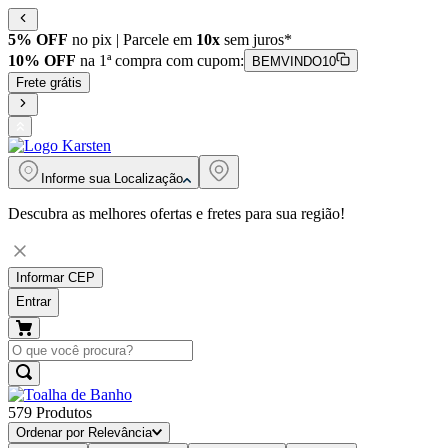
5% OFF
no pix | Parcele em
10x
sem juros*
10% OFF
na 1ª compra com cupom:
BEMVINDO10
Frete grátis
Informe sua
Localização
Descubra as melhores ofertas e fretes para sua região!
Informar CEP
Entrar
579
Produtos
Ordenar por
Relevância