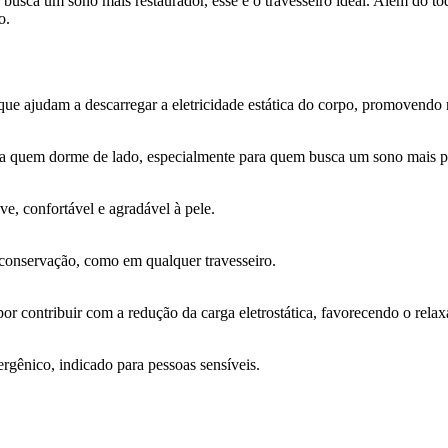
u busca um sono mais restaurador, esse é o travesseiro ideal. Além do t
o.
 que ajudam a descarregar a eletricidade estática do corpo, promovendo
ara quem dorme de lado, especialmente para quem busca um sono mais 
e, confortável e agradável à pele.
 conservação, como em qualquer travesseiro.
por contribuir com a redução da carga eletrostática, favorecendo o rela
rgênico, indicado para pessoas sensíveis.