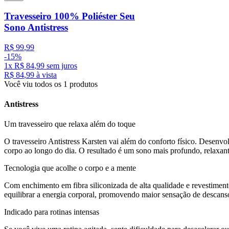
Travesseiro 100% Poliéster Seu
Sono Antistress
R$
99
,
99
-
15%
1
x
R$
84
,
99
sem juros
R$
84
,
99
à vista
Você viu todos os
1
produtos
Antistress
Um travesseiro que relaxa além do toque
O travesseiro Antistress Karsten vai além do conforto físico. Desenvo
corpo ao longo do dia. O resultado é um sono mais profundo, relaxant
Tecnologia que acolhe o corpo e a mente
Com enchimento em fibra siliconizada de alta qualidade e revestimen
equilibrar a energia corporal, promovendo maior sensação de descan
Indicado para rotinas intensas