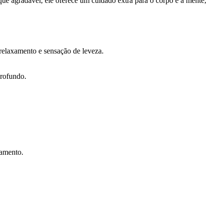
oque agradável, ele oferece um cuidado extra para o corpo e a mente,
 relaxamento e sensação de leveza.
profundo.
xamento.