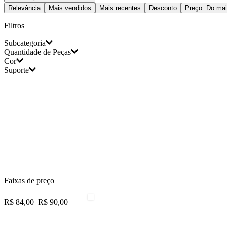
Relevância
Mais vendidos
Mais recentes
Desconto
Preço: Do mai
Filtros
Subcategoria
Quantidade de Peças
Cor
Travesseiros
Suporte
1 Peça
Branco
Faixas de preço
R$ 84,00
–
R$ 90,00