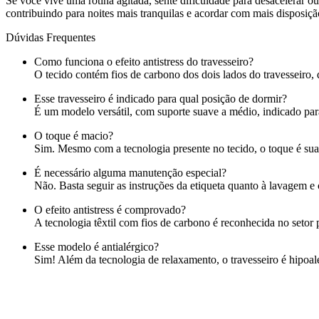
Se você vive uma rotina agitada, sente dificuldade para desacelerar o
contribuindo para noites mais tranquilas e acordar com mais disposiçã
Dúvidas Frequentes
Como funciona o efeito antistress do travesseiro?
O tecido contém fios de carbono dos dois lados do travesseiro,
Esse travesseiro é indicado para qual posição de dormir?
É um modelo versátil, com suporte suave a médio, indicado p
O toque é macio?
Sim. Mesmo com a tecnologia presente no tecido, o toque é suav
É necessário alguma manutenção especial?
Não. Basta seguir as instruções da etiqueta quanto à lavagem e
O efeito antistress é comprovado?
A tecnologia têxtil com fios de carbono é reconhecida no setor 
Esse modelo é antialérgico?
Sim! Além da tecnologia de relaxamento, o travesseiro é hipoale