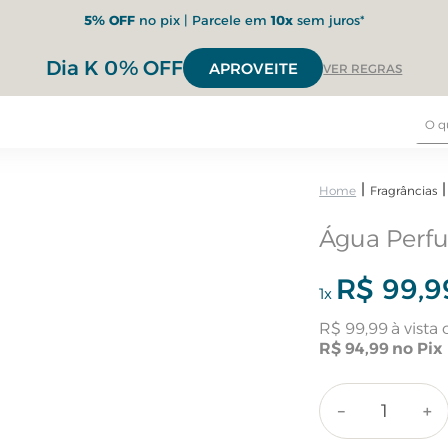
5% OFF
no pix | Parcele em
10x
sem juros*
Dia K 0% OFF
APROVEITE
VER REGRAS
Fragrâncias
Água Perf
R$
99
,
9
1
x
R$
99
,
99
R$
94
,
99
－
＋