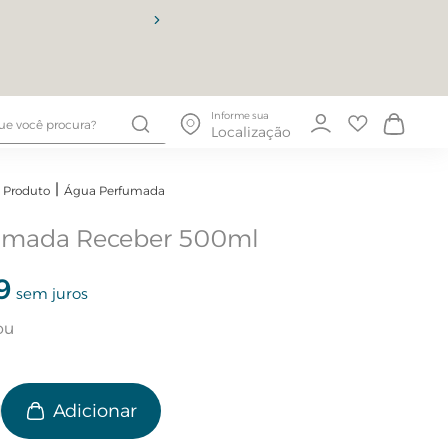
10% OFF
Informe sua
Localização
Produto
Água Perfumada
umada Receber 500ml
9
sem juros