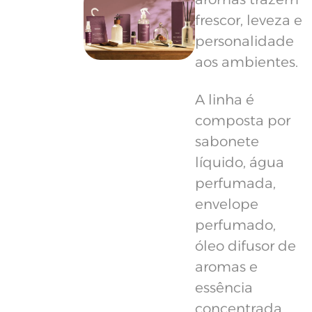
frescor, leveza e
personalidade
aos ambientes.
A linha é
composta por
sabonete
líquido, água
perfumada,
envelope
perfumado,
óleo difusor de
aromas e
essência
concentrada,